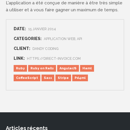
L'application a été conçue de manière à être très simple
à utiliser et à vous faire gagner un maximum de temps.
DATE:
15 JANVIER 2014
CATEGORIES:
APPLICATION WEB, API
CLIENT:
DANDY CODING
LINK:
HTTPS://DIRECT-INVOICE.COM
Ruby
Ruby on Rails
AngularJS
Haml
CoffeeScript
Sass
Stripe
Pd4ml
Articles récents