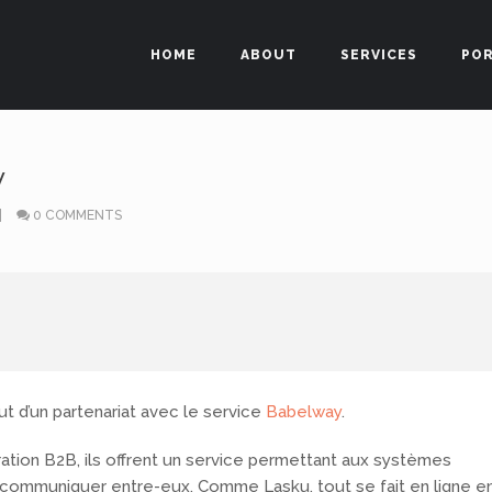
HOME
ABOUT
SERVICES
PO
y
0 COMMENTS
t d’un partenariat avec le service
Babelway
.
gration B2B, ils offrent un service permettant aux systèmes
e communiquer entre-eux. Comme Lasku, tout se fait en ligne e