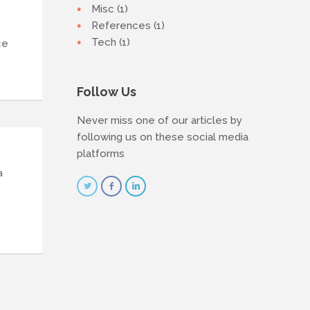
Misc (1)
References (1)
Tech (1)
ce
Follow Us
Never miss one of our articles by
following us on these social media
platforms
a