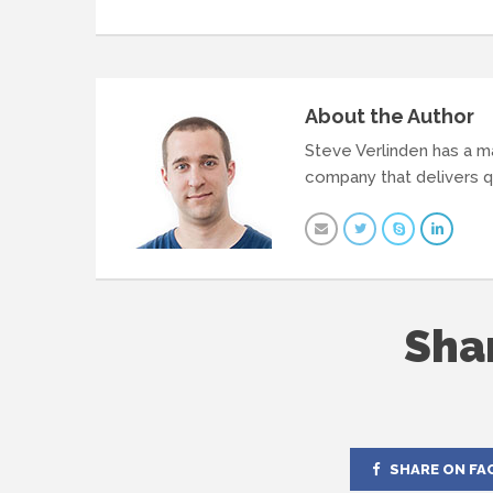
About the Author
Steve Verlinden has a m
company that delivers q
Sha
SHARE ON FA