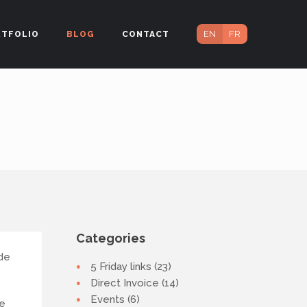
EN
FR
RTFOLIO
BLOG
CONTACT
Categories
 de
5 Friday links (23)
Direct Invoice (14)
Events (6)
de